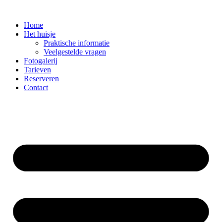
Ga
naar
Home
de
Het huisje
inhoud
Praktische informatie
Veelgestelde vragen
Fotogalerij
Tarieven
Reserveren
Contact