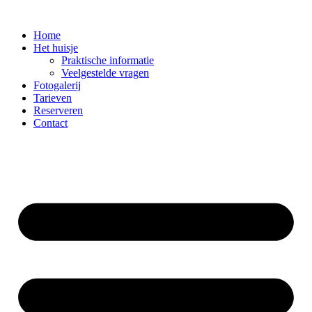
Ga
naar
Home
de
Het huisje
inhoud
Praktische informatie
Veelgestelde vragen
Fotogalerij
Tarieven
Reserveren
Contact